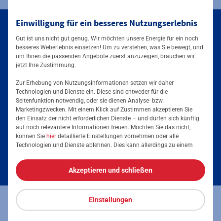
Einwilligung für ein besseres Nutzungserlebnis
Services
Gut ist uns nicht gut genug. Wir möchten unsere Energie für ein noch
besseres Weberlebnis einsetzen! Um zu verstehen, was Sie bewegt, und
um Ihnen die passenden Angebote zuerst anzuzeigen, brauchen wir
Downloads
jetzt Ihre Zustimmung.
Über uns
Zur Erhebung von Nutzungsinformationen setzen wir daher
Technologien und Dienste ein. Diese sind entweder für die
Seitenfunktion notwendig, oder sie dienen Analyse- bzw.
Marketingzwecken. Mit einem Klick auf Zustimmen akzeptieren Sie
den Einsatz der nicht erforderlichen Dienste – und dürfen sich künftig
auf noch relevantere Informationen freuen. Möchten Sie das nicht,
können Sie
hier
detaillierte Einstellungen vornehmen oder alle
Technologien und Dienste ablehnen. Dies kann allerdings zu einem
Services & Informationen
eingeschränkten Nutzererlebnis führen. Selbstverständlich haben Sie
jederzeit die volle Kontrolle über Ihre Daten, denn die Auswahl kann
Akzeptieren und schließen
jederzeit geändert werden. Weitere Informationen zur Mainova finden
AGB
Sie im
Impressum
und in den
Datenschutzhinweisen
.
Downloads
Einstellungen
Datenschutz
Impressum
Installateursuche