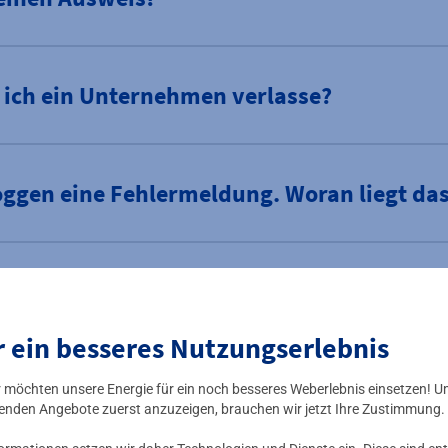
 ich ein Unternehmen verlasse?
loggen eine Fehlermeldung. Woran liegt da
it dem Aktivierungslink nicht erhalten. Wi
en?
r ein besseres Nutzungserlebnis
ir möchten unsere Energie für ein noch besseres Weberlebnis einsetzen! U
enden Angebote zuerst anzuzeigen, brauchen wir jetzt Ihre Zustimmung.
rt vergessen. Wie kann ich ein neues anfo