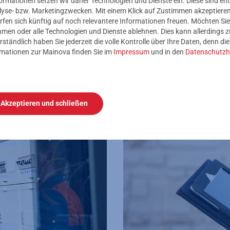
mationen setzen wir daher Technologien und Dienste ein. Diese sind ent
lyse- bzw. Marketingzwecken. Mit einem Klick auf Zustimmen akzeptieren 
rfen sich künftig auf noch relevantere Informationen freuen. Möchten Sie
nehmen oder alle Technologien und Dienste ablehnen. Dies kann allerdings
iche Hilfe. An wen kann ich mich wenden?
rständlich haben Sie jederzeit die volle Kontrolle über Ihre Daten, denn di
rmationen zur Mainova finden Sie im
Impressum
und in den
Datenschutzh
Akzeptieren und schließen