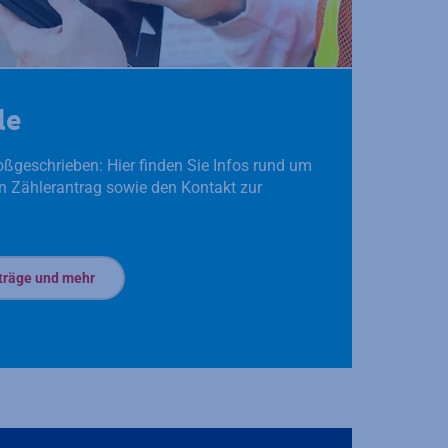
le
oßgeschrieben: Hier finden Sie Infos rund um
 Zählerantrag sowie den Kontakt zur
nträge und mehr