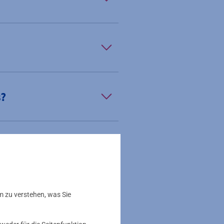
s?
e kann ich die
m zu verstehen, was Sie
rdern?