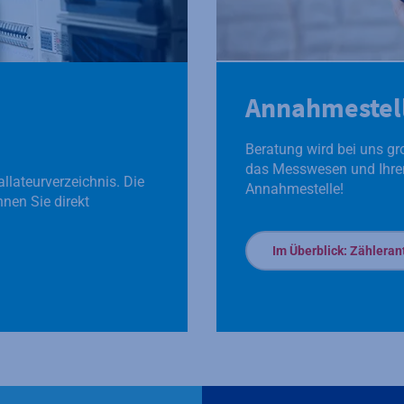
Annahmestel
Beratung wird bei uns gr
das Messwesen und Ihren
llateurverzeichnis. Die
Annahmestelle!
nen Sie direkt
Im Überblick: Zählera