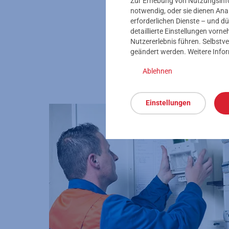
Zur Erhebung von Nutzungsinfor
notwendig, oder sie dienen Ana
erforderlichen Dienste – und dü
detaillierte Einstellungen vor
Ich benötige persönl
Nutzererlebnis führen. Selbstve
geändert werden. Weitere Info
Ablehnen
Einstellungen