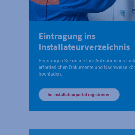
Eintragung ins
Installateurverzeichnis
Beantragen Sie online Ihre Aufnahme ins Insta
erforderlichen Dokumente und Nachweise kön
hochladen.
Im Installateurportal registrieren