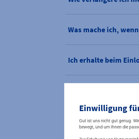
Was mache ich, wenn
Ich erhalte beim Ein
Ich habe die E-Mail m
Aktivierung vornehm
Einwilligung fü
Gut ist uns nicht gut genug. W
bewegt, und um Ihnen die pass
Ich habe mein Passwo